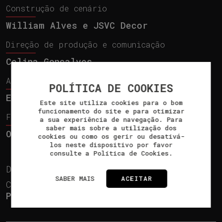
Construção de cenário
William Alves e JSVC Decor
Direção de produção e comunicação
Celina Gonçalves
Assistência de produção e comunicação
POLÍTICA DE COOKIES
Ellen Alves e Patrícia Morais
Este site utiliza cookies para o bom
funcionamento do site e para otimizar
Fotografia e vídeo
a sua experiência de navegação. Para
saber mais sobre a utilização dos
Ovelha Eléctrica
cookies ou como os gerir ou desativá-
los neste dispositivo por favor
consulte a Política de Cookies.
Duração aprox.:
80 min.
SABER MAIS
ACEITAR
Classificação etária:
Para maiores de 14 anos