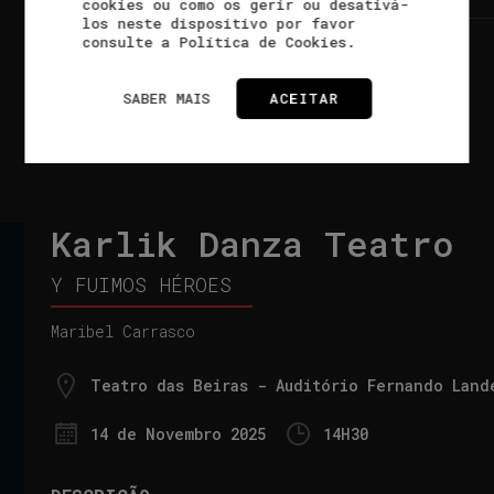
cookies ou como os gerir ou desativá-
los neste dispositivo por favor
consulte a Política de Cookies.
Teatro |
90 min. |
Para maiores de 14 anos
SABER MAIS
ACEITAR
Karlik Danza Teatro
Y FUIMOS HÉROES
Maribel Carrasco
Teatro das Beiras - Auditório Fernando Land
14 de
Novembro 2025
14
H
30