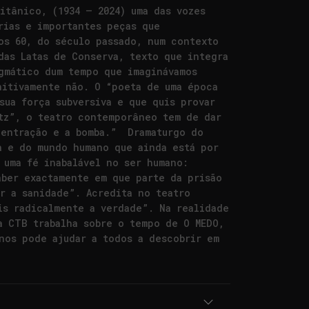
itânico, (1934 – 2024) uma das vozes
rias e importantes peças que
os 60, do século passado, num contexto
das Latas de Conserva, texto que integra
igmático dum tempo que imaginávamos
nitivamente não. O “poeta de uma época
sua força subversiva e que quis provar
tz”, o teatro contemporâneo tem de dar
centração e a bomba.” Dramaturgo do
a e do mundo humano que ainda está por
 uma fé inabalável no ser humano:
aber exactamente em que parte da prisão
r a sanidade”. Acredita no teatro
is radicalmente a verdade”. Na realidade
a CTB trabalha sobre o tempo de O MEDO,
nos pode ajudar a todos a descobrir em