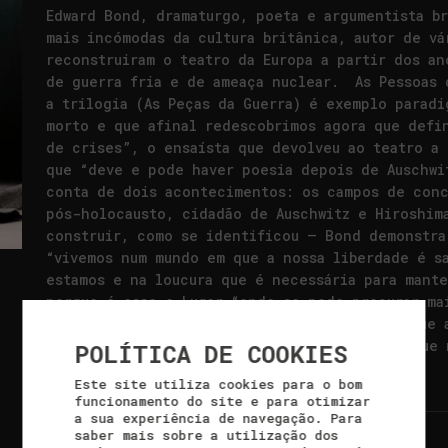
Edward Bond, dramaturgo, poeta e argumentista br
mais incómodas da cultura britânica, autor de vá
reconstruiram o teatro da Europa a partir dos an
de guerra fria e de ameaça nuclear. As Pessoas 
a trilogia (As Peças da Guerra) é exemplo parad
morto e que afinal redescobrimos agora que defi
de crises”, o ensaísta que devolveu ao teatro a 
que “deve e pode haver poesia depois de Auschwi
conta de dois acontecimentos: os campos de con
pós-holocausto, cidadão de Auschwitz e Hiroshim
construir, como se identificou – Bond demonstra
“vivemos num mundo em que a nossa liberdade é s
estamos e na loucura que é necessária para mante
porque é esse o Lugar “onde se pode procurar ma
em que sobrevivemos, num ciclo temporal em que 
escolhemos Bond, e esta peça, na esperança que 
POLÍTICA DE COOKIES
que Lugar estamos.
Este site utiliza cookies para o bom
funcionamento do site e para otimizar
a sua experiência de navegação. Para
saber mais sobre a utilização dos
FICHA ARTÍSTICA